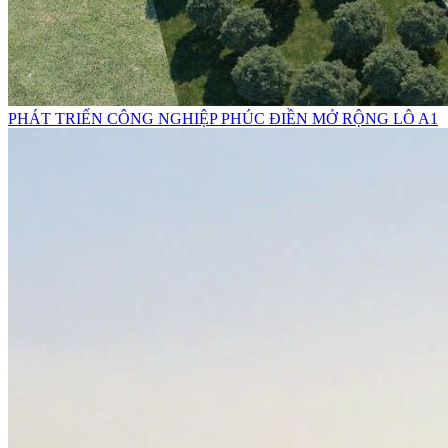
PHÁT TRIỂN CÔNG NGHIỆP PHÚC ĐIỀN MỞ RỘNG LÔ A1