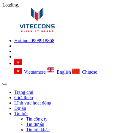
Loading...
Hotline:
0908918868
Vietnamese
English
Chinese
Trang chủ
Giới thiệu
Lĩnh vực hoạt động
Dự án
Tin tức
Tin công ty
Tin dự án
Tin tức khác