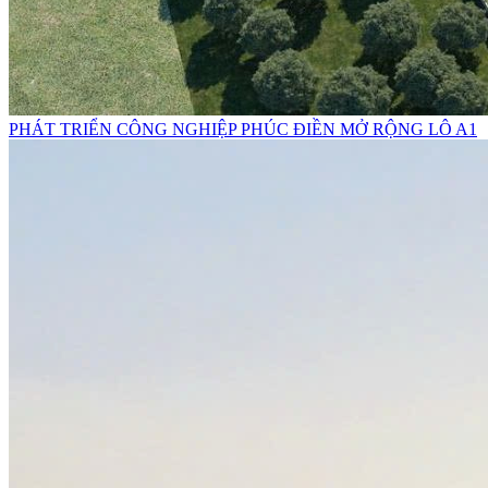
PHÁT TRIỂN CÔNG NGHIỆP PHÚC ĐIỀN MỞ RỘNG LÔ A1