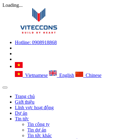
Loading...
Hotline:
0908918868
Vietnamese
English
Chinese
Trang chủ
Giới thiệu
Lĩnh vực hoạt động
Dự án
Tin tức
Tin công ty
Tin dự án
Tin tức khác