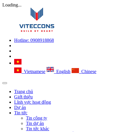
Loading...
Hotline:
0908918868
Vietnamese
English
Chinese
Trang chủ
Giới thiệu
Lĩnh vực hoạt động
Dự án
Tin tức
Tin công ty
Tin dự án
Tin tức khác