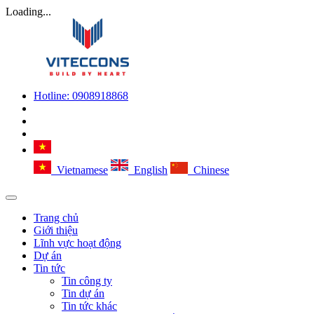
Loading...
Hotline:
0908918868
Vietnamese
English
Chinese
Trang chủ
Giới thiệu
Lĩnh vực hoạt động
Dự án
Tin tức
Tin công ty
Tin dự án
Tin tức khác