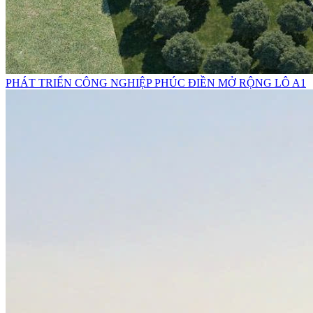
PHÁT TRIỂN CÔNG NGHIỆP PHÚC ĐIỀN MỞ RỘNG LÔ A1