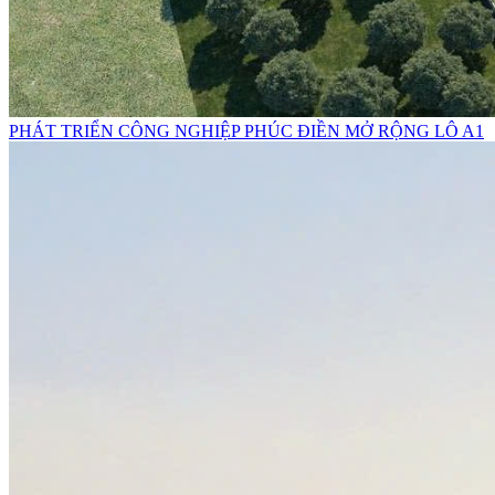
PHÁT TRIỂN CÔNG NGHIỆP PHÚC ĐIỀN MỞ RỘNG LÔ A1