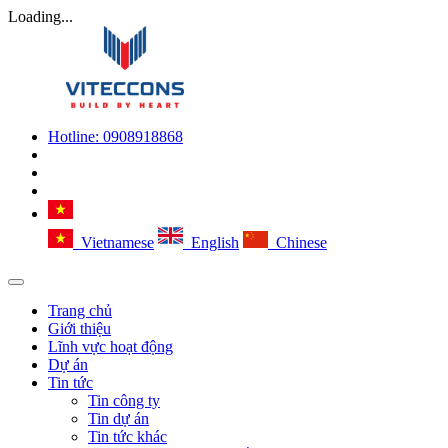
Loading...
Hotline:
0908918868
Vietnamese
English
Chinese
Trang chủ
Giới thiệu
Lĩnh vực hoạt động
Dự án
Tin tức
Tin công ty
Tin dự án
Tin tức khác