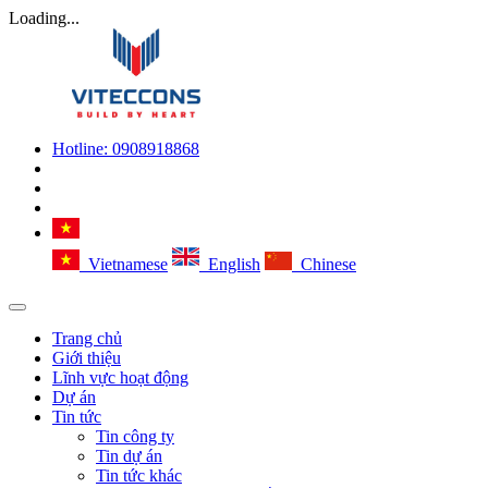
Loading...
Hotline:
0908918868
Vietnamese
English
Chinese
Trang chủ
Giới thiệu
Lĩnh vực hoạt động
Dự án
Tin tức
Tin công ty
Tin dự án
Tin tức khác