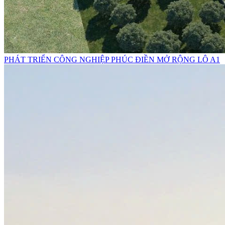
PHÁT TRIỂN CÔNG NGHIỆP PHÚC ĐIỀN MỞ RỘNG LÔ A1